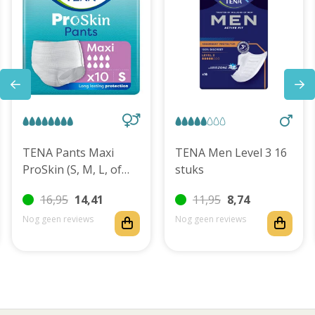
TENA Pants Maxi
TENA Men Level 3 16
ProSkin (S, M, L, of
stuks
XL)
16,95
14,41
11,95
8,74
Nog geen reviews
Nog geen reviews