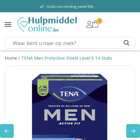
Gratis verzending vanaf €50,-
0
TENA Lady
TENA Men
TENA Pants (m/ v)
TENA Flex
Home
/
TENA Men Protective Shield Level 0 14 Stuks
TENA Slip
TENA overig
Depend
Dieetvoeding
Kenniscentrum
Abonnement