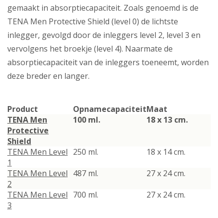
gemaakt in absorptiecapaciteit. Zoals genoemd is de
TENA Men Protective Shield (level 0) de lichtste
inlegger, gevolgd door de inleggers level 2, level 3 en
vervolgens het broekje (level 4). Naarmate de
absorptiecapaciteit van de inleggers toeneemt, worden
deze breder en langer.
Product
Opnamecapaciteit
Maat
TENA Men
100 ml.
18 x 13 cm.
Protective
Shield
TENA Men Level
250 ml.
18 x 14 cm.
1
TENA Men Level
487 ml.
27 x 24 cm.
2
TENA Men Level
700 ml.
27 x 24 cm.
3