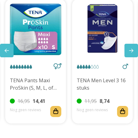
TENA Pants Maxi
TENA Men Level 3 16
ProSkin (S, M, L, of
stuks
XL)
16,95
14,41
11,95
8,74
Nog geen reviews
Nog geen reviews