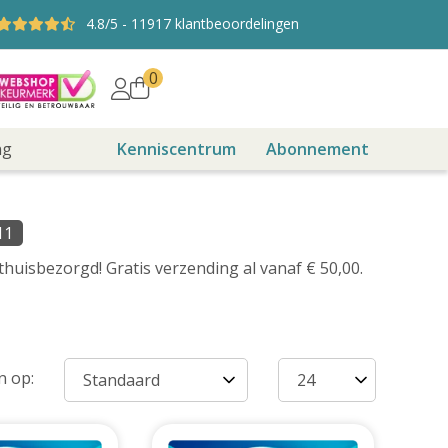
4.8
/5
-
11917
klantbeoordelingen
0
ng
Kenniscentrum
Abonnement
11
uisbezorgd! Gratis verzending al vanaf € 50,00.
n op: