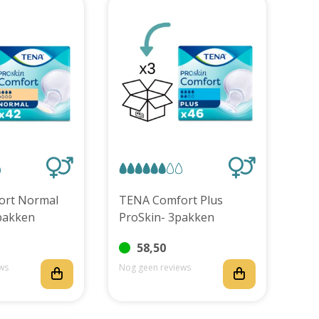
ort Normal
TENA Comfort Plus
pakken
ProSkin- 3pakken
58,50
ws
Nog geen reviews