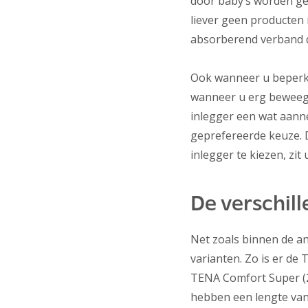
door baby’s worden ge
liever geen producten 
absorberend verband d
Ook wanneer u beperkt 
wanneer u erg beweegli
inlegger een wat aann
geprefereerde keuze. D
inlegger te kiezen, zit
De verschil
Net zoals binnen de an
varianten. Zo is er de 
TENA Comfort Super (220
hebben een lengte van