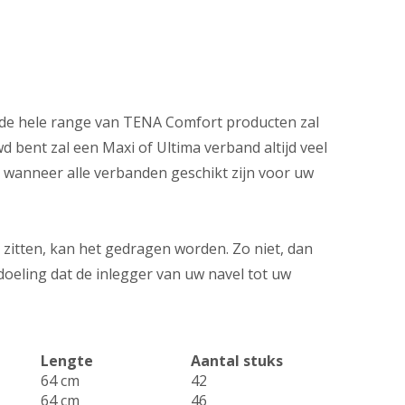
 de hele range van TENA Comfort producten zal
d bent zal een Maxi of Ultima verband altijd veel
 wanneer alle verbanden geschikt zijn voor uw
t zitten, kan het gedragen worden. Zo niet, dan
edoeling dat de inlegger van uw navel tot uw
Lengte
Aantal stuks
64 cm
42
64 cm
46