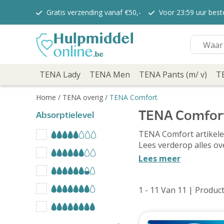
Gratis verzending vanaf €50,-
Voor 23:59 uur bes
TENA Lady
TENA Lady Pants
TENA Discreet verbanden
TENA Discreet inlegkruisjes
TENA Men
TENA Pants (m/ v)
TENA Lady
TENA Men
TENA Pants (m/ v)
T
TENA Flex
TENA Slip
Home
/
TENA overig
/
TENA Comfort
TENA overig
TENA Comfort
TENA Bed
Absorptielevel
TENA Comfort
TENA Comfort artikelen
Verzorging
Lees verderop alles o
TENA Fix
Lees meer
Depend
Depend voor Mannen
Depend voor vrouwen
1 - 11 Van 11
| Produc
Dieetvoeding
Kenniscentrum
Abonnement