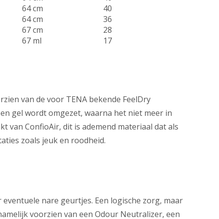
64 cm
40
64 cm
36
67 cm
28
67 ml
17
oorzien van de voor TENA bekende FeelDry
 een gel wordt omgezet, waarna het niet meer in
 van ConfioAir, dit is ademend materiaal dat als
aties zoals jeuk en roodheid.
eventuele nare geurtjes. Een logische zorg, maar
namelijk voorzien van een Odour Neutralizer, een