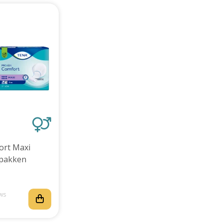
rt Maxi
 pakken
ws