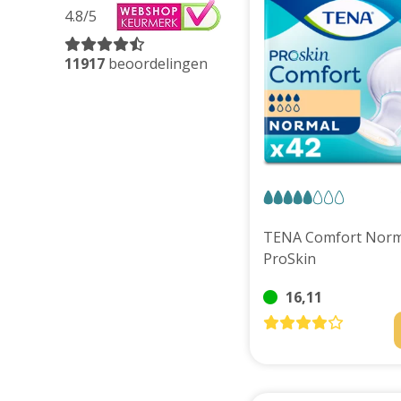
4.8
/5
11917
beoordelingen
TENA Comfort Norm
ProSkin
16,11