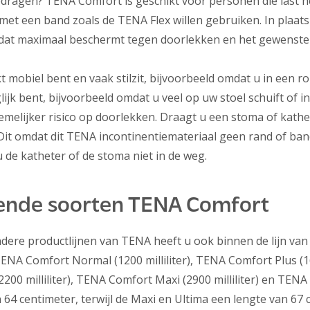
dragen? TENA Comfort is geschikt voor personen die last h
met een band zoals de TENA Flex willen gebruiken. In plaat
at maximaal beschermt tegen doorlekken en het gewenste 
mobiel bent en vaak stilzit, bijvoorbeeld omdat u in een rol
jk bent, bijvoorbeeld omdat u veel op uw stoel schuift of i
emelijker risico op doorlekken. Draagt u een stoma of kat
it omdat dit TENA incontinentiemateriaal geen rand of ban
 u de katheter of de stoma niet in de weg.
lende soorten TENA Comfort
dere productlijnen van TENA heeft u ook binnen de lijn van
TENA Comfort Normal (1200 milliliter), TENA Comfort Plus (160
0 milliliter), TENA Comfort Maxi (2900 milliliter) en TENA C
 64 centimeter, terwijl de Maxi en Ultima een lengte van 6