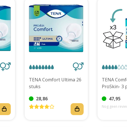
TENA Comfort Ultima 26
TENA Comf
stuks
ProSkin- 3 
28,86
47,95
Nog geen revie