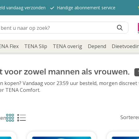
teld vandaag verzonden
Handige abonnement service
ENA Flex
TENA Slip
TENA overig
Depend
Dieetvoedi
 voor zowel mannen als vrouwen.
 kopen? Vandaag voor 23:59 uur besteld, morgen discreet th
ver TENA Comfort.
Sortere
ten