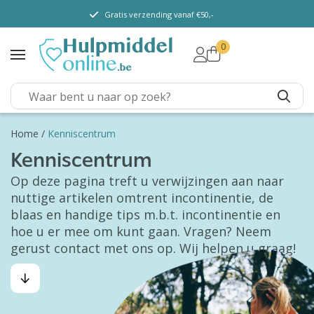
Gratis verzending vanaf €50,-
0
TENA Lady
TENA Men
TENA Pants (m/ v)
TENA Flex
Home
/
Kenniscentrum
TENA Slip
Kenniscentrum
TENA overig
Op deze pagina treft u verwijzingen aan naar
nuttige artikelen omtrent incontinentie, de
Depend
blaas en handige tips m.b.t. incontinentie en
Dieetvoeding
hoe u er mee om kunt gaan. Vragen? Neem
gerust contact met ons op. Wij helpen u graag!
Kenniscentrum
Abonnement