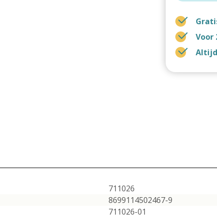
Grati
Voor 
Altij
711026
8699114502467-9
711026-01