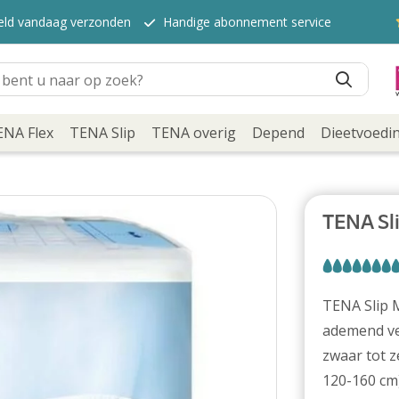
teld vandaag verzonden
Handige abonnement service
ENA Flex
TENA Slip
TENA overig
Depend
Dieetvoedi
TENA Sli
TENA Slip M
ademend ve
zwaar tot z
120-160 cm