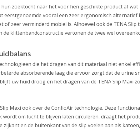
 hun zoektocht naar het voor hen geschikte product af wat n
s dat eerstgenoemde vooral een zeer ergonomisch alternatief
niet of zeer verminderd mobiel is. Alhoewel ook de TENA Sli
t. In de klittenbandconstructie vertonen de twee wel overee
uidbalans
technologieën die het dragen van dit materiaal niet enkel ef
rbeterde absorberende laag die ervoor zorgt dat de urine s
blijft uw huid droog en het dragen van de TENA Slip Maxi z
lip Maxi ook over de ConfioAir technologie. Deze functiona
 wordt om lucht te blijven laten circuleren, draagt het pro
zijkant en de buitenkant van de slip voelen aan als katoen,