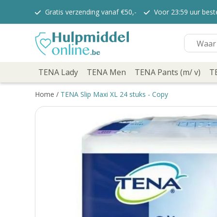
Gratis verzending vanaf €50,-
Voor 23:59 uur bes
TENA Lady
TENA Lady Pants
TENA Discreet verbanden
TENA Discreet inlegkruisjes
TENA Men
TENA Pants (m/ v)
TENA Lady
TENA Men
TENA Pants (m/ v)
T
TENA Flex
TENA Slip
Home
/
TENA Slip Maxi XL 24 stuks - Copy
TENA overig
TENA Bed
TENA Comfort
Verzorging
TENA Fix
Depend
Depend voor Mannen
Depend voor vrouwen
Dieetvoeding
Kenniscentrum
Abonnement