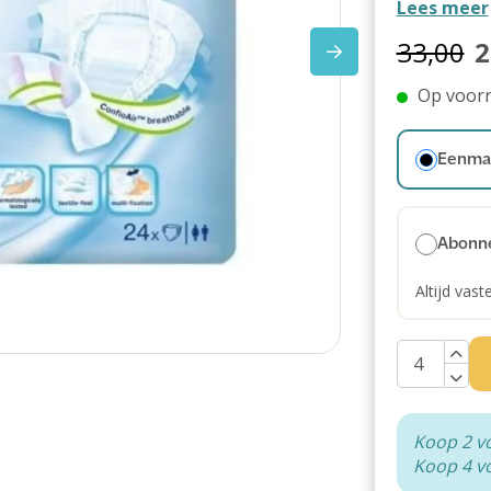
Lees meer
33,00
2
Op voor
Eenmal
Abonn
Altijd vast
Koop 2 v
Koop 4 v