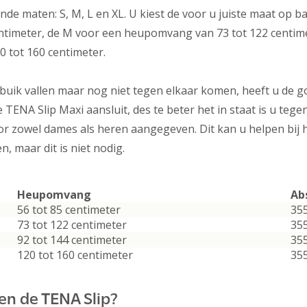
lende maten: S, M, L en XL. U kiest de voor u juiste maat op
ntimeter, de M voor een heupomvang van 73 tot 122 centim
 tot 160 centimeter.
buik vallen maar nog niet tegen elkaar komen, heeft u de g
 TENA Slip Maxi aansluit, des te beter het in staat is u te
 zowel dames als heren aangegeven. Dit kan u helpen bij h
 maar dit is niet nodig.
Heupomvang
Ab
56 tot 85 centimeter
35
73 tot 122 centimeter
35
92 tot 144 centimeter
35
120 tot 160 centimeter
35
 en de TENA Slip?