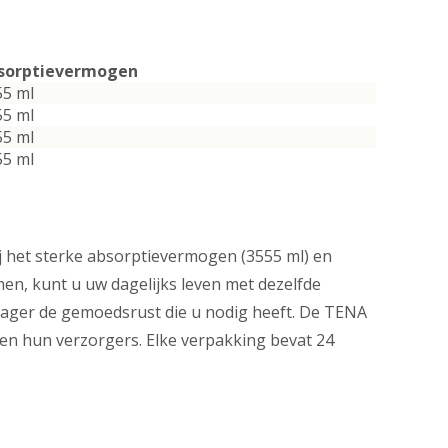
sorptievermogen
55 ml
55 ml
55 ml
55 ml
j het sterke absorptievermogen (3555 ml) en
en, kunt u uw dagelijks leven met dezelfde
drager de gemoedsrust die u nodig heeft. De TENA
en hun verzorgers. Elke verpakking bevat 24