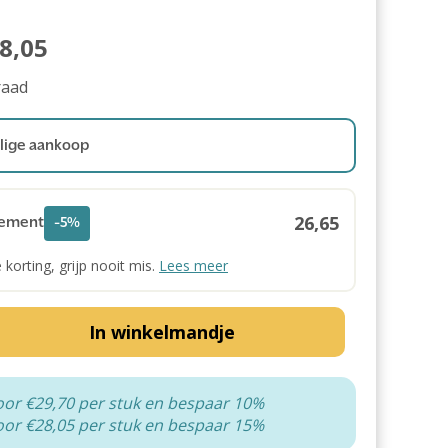
8,05
raad
ige aankoop
26,65
ement
-5%
e korting, grijp nooit mis.
Lees meer
In winkelmandje
oor €29,70 per stuk en bespaar 10%
oor €28,05 per stuk en bespaar 15%