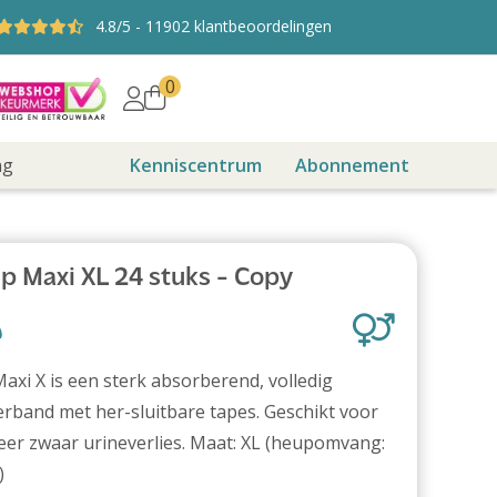
4.8
/5
-
11902
klantbeoordelingen
0
ng
Kenniscentrum
Abonnement
p Maxi XL 24 stuks - Copy
axi X is een sterk absorberend, volledig
rband met her-sluitbare tapes. Geschikt voor
eer zwaar urineverlies. Maat: XL (heupomvang:
)