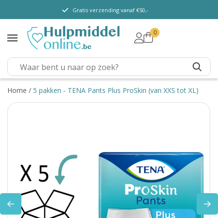
Gratis verzending vanaf €50,-
0
TENA Lady
TENA Men
TENA Pants (m/ v)
TENA Flex
Home
/
5 pakken - TENA Pants Plus ProSkin (van XXS tot XL)
TENA Slip
TENA overig
Depend
Dieetvoeding
Kenniscentrum
Abonnement