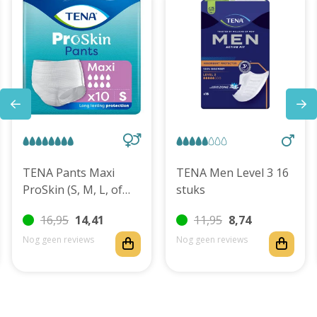
TENA Pants Maxi
TENA Men Level 3 16
ProSkin (S, M, L, of
stuks
XL)
16,95
14,41
11,95
8,74
Nog geen reviews
Nog geen reviews