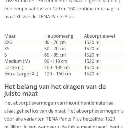
tussen 100 en 135 centimeter is maat L geschikt en bij
een heupmaat tussen 120 en 160 centimeter draagt u
maat XL van de TENA Pants Plus.
Maat
Heupomvang
Absorptielevel
XXS
40 - 70 cm
1520 ml
XS
50 - 70 cm
1520 ml
S
65 - 85 cm
1520 ml
Medium (M)
80 -110 cm
1520 ml
Large (L)
100 -135 cm
1520 ml
Extra Large (XL)
120 - 160 cm
1520 ml
Het belang van het dragen van de
juiste maat
Het absorptievermogen van incontinentiemateriaal
staat geheel los van de maat. Het absorptievermogen is
voor alle varianten TENA Pants Plus hetzelfde: 1520
milliliter. Alleen wanneer u de juiste maat draagt, bent u