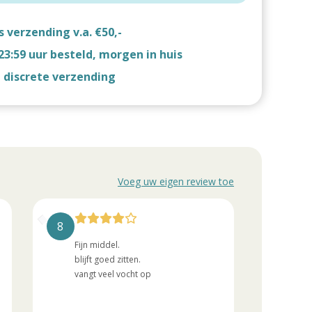
s verzending v.a. €50,-
23:59 uur besteld, morgen in huis
d discrete verzending
Voeg uw eigen review toe
8
10
Fijn middel.
pri
blijft goed zitten.
vangt veel vocht op