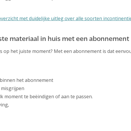
verzicht met duidelijke uitleg over alle soorten incontinent
uiste materiaal in huis met een abonnement
ies op het juiste moment? Met een abonnement is dat eenvo
 binnen het abonnement
 misgrijpen
k moment te beëindigen of aan te passen.
ing,