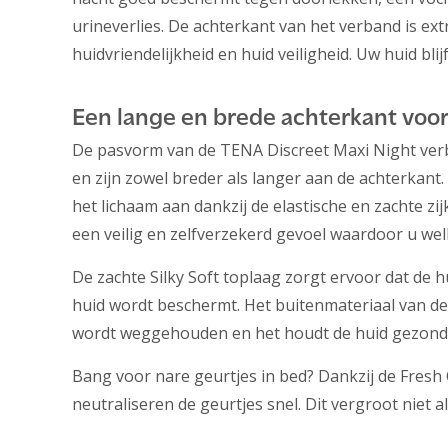
urineverlies. De achterkant van het verband is e
huidvriendelijkheid en huid veiligheid. Uw huid blijf
Een lange en brede achterkant vo
De pasvorm van de TENA Discreet Maxi Night verba
en zijn zowel breder als langer aan de achterka
het lichaam aan dankzij de elastische en zachte z
een veilig en zelfverzekerd gevoel waardoor u welli
De zachte Silky Soft toplaag zorgt ervoor dat de 
huid wordt beschermt. Het buitenmateriaal van de 
wordt weggehouden en het houdt de huid gezond. 
Bang voor nare geurtjes in bed? Dankzij de Fresh 
neutraliseren de geurtjes snel. Dit vergroot niet 