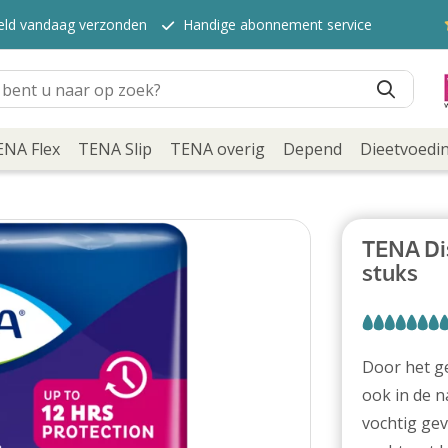
teld vandaag verzonden
Handige abonnement service
ENA Flex
TENA Slip
TENA overig
Depend
Dieetvoedi
TENA Di
stuks
Door het g
ook in de 
vochtig ge