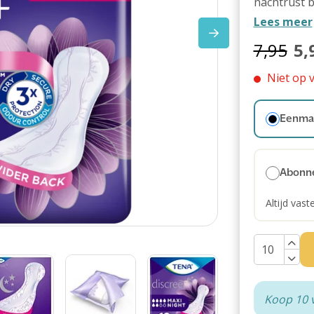
nachtrust b
Lees meer
7,95
5,
Niet op 
Eenmal
Abonn
Altijd vast
Koop 10 