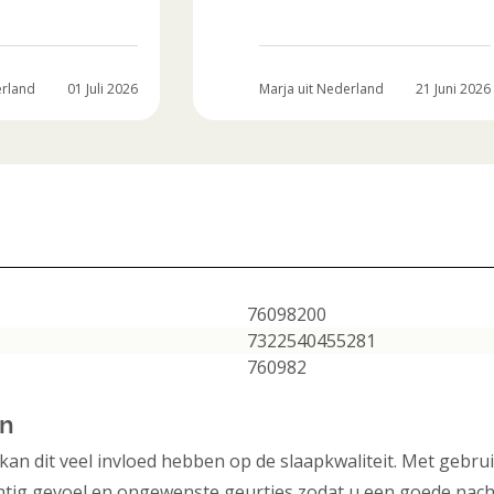
erland
01 Juli 2026
Marja uit Nederland
21 Juni 2026
76098200
7322540455281
760982
en
n kan dit veel invloed hebben op de slaapkwaliteit. Met gebr
tig gevoel en ongewenste geurtjes zodat u een goede nacht