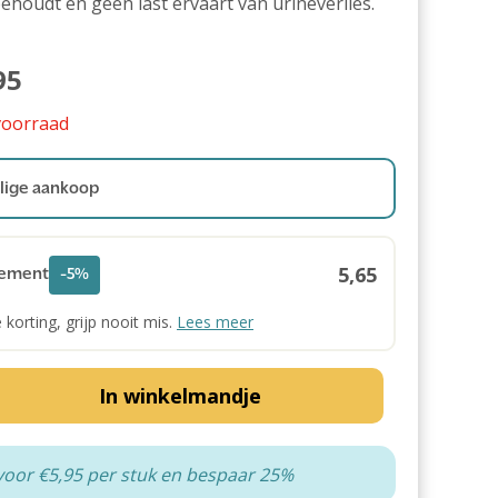
ehoudt en geen last ervaart van urineverlies.
95
voorraad
ige aankoop
5,65
ement
-5%
e korting, grijp nooit mis.
Lees meer
In winkelmandje
voor €5,95 per stuk en bespaar 25%