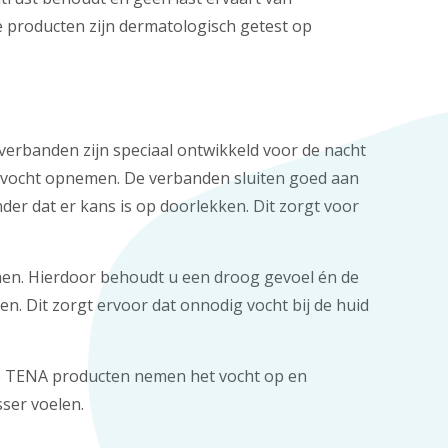
e producten zijn dermatologisch getest op
verbanden zijn speciaal ontwikkeld voor de nacht
r vocht opnemen. De verbanden sluiten goed aan
der dat er kans is op doorlekken. Dit zorgt voor
nemen. Hierdoor behoudt u een droog gevoel én de
n. Dit zorgt ervoor dat onnodig vocht bij de huid
n de TENA producten nemen het vocht op en
sser voelen.