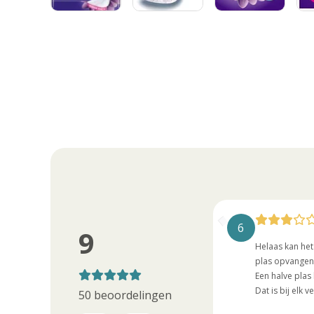
4
6
9
Verband kan geen hele plas
Helaas kan het
opvangen. lekt meteen door.
plas opvangen.
Een halve plas
Dat is bij elk 
50 beoordelingen