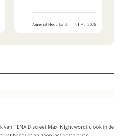
Annie uit Nederland
01 Mei 2026
Jan
uik van TENA Discreet Maxi Night wordt u ook in de
rust behoudt en geen last ervaart van