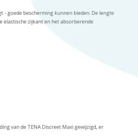
ligt - goede bescherming kunnen bieden. De lengte
e elastische zijkant en het absorberende
ing van de TENA Discreet Maxi gewijzigd, er