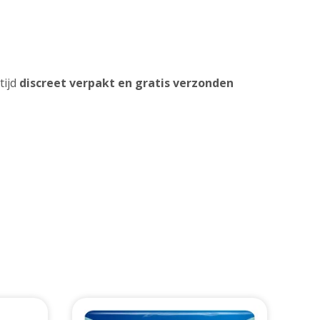
tijd
discreet verpakt en gratis verzonden