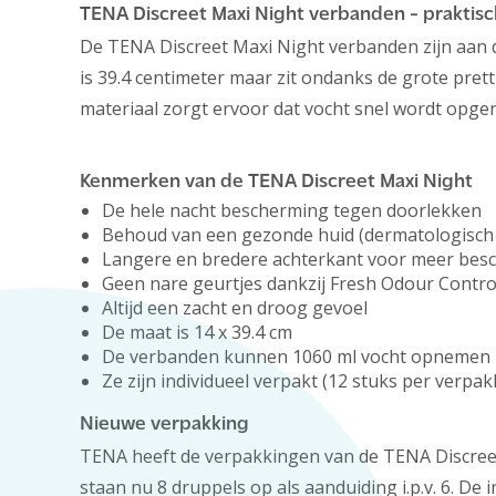
TENA Discreet Maxi Night verbanden - praktisc
De TENA Discreet Maxi Night verbanden zijn aan d
is 39.4 centimeter maar zit ondanks de grote pret
materiaal zorgt ervoor dat vocht snel wordt opg
Kenmerken van de TENA Discreet Maxi Night
De hele nacht bescherming tegen doorlekken
Behoud van een gezonde huid (dermatologisch 
Langere en bredere achterkant voor meer besc
Geen nare geurtjes dankzij Fresh Odour Contro
Altijd een zacht en droog gevoel
De maat is 14 x 39.4 cm
De verbanden kunnen 1060 ml vocht opnemen
Ze zijn individueel verpakt (12 stuks per verpak
Nieuwe verpakking
TENA heeft de verpakkingen van de TENA Discreet
staan nu 8 druppels op als aanduiding i.p.v. 6. De 