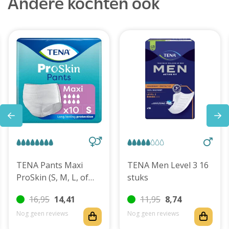
Andere kochten ook
TENA Pants Maxi
TENA Men Level 3 16
ProSkin (S, M, L, of
stuks
XL)
16,95
14,41
11,95
8,74
Nog geen reviews
Nog geen reviews