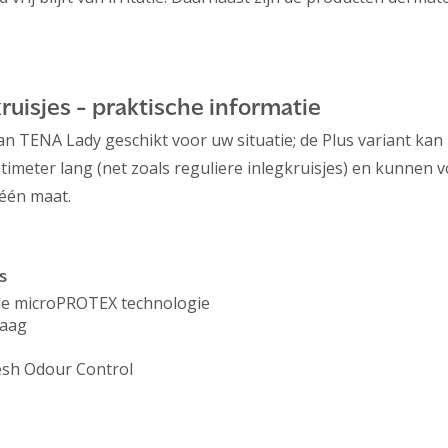
ruisjes - praktische informatie
es van TENA Lady geschikt voor uw situatie; de Plus variant 
centimeter lang (net zoals reguliere inlegkruisjes) en kunnen
 één maat.
s
de microPROTEX technologie
laag
esh Odour Control