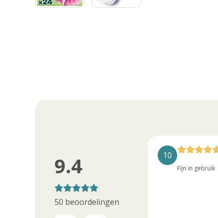
10
10
9.4
Een heel prettig product en veilig
Fijn in gebruik
50 beoordelingen