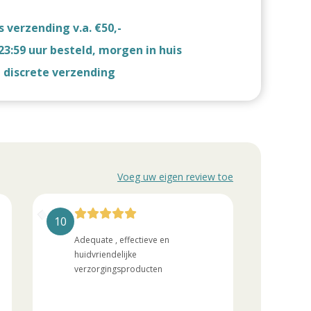
s verzending v.a. €50,-
23:59 uur besteld, morgen in huis
d discrete verzending
Voeg uw eigen review toe
10
10
Adequate , effectieve en
Pro
huidvriendelijke
com
verzorgingsproducten