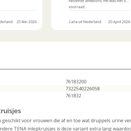
hetzelfde antwoord; het was niet op
voorraad.
Het zou fijn zijn als dat beter
gecommuniceerd werd.
derland
25 Mei 2026
Carla uit Nederland
20 April 2026
76183200
7322540226058
761832
ruisjes
jn geschikt voor vrouwen die af en toe wat druppels urine ve
 andere TENA inlegkruisjes is deze variant extra lang waard