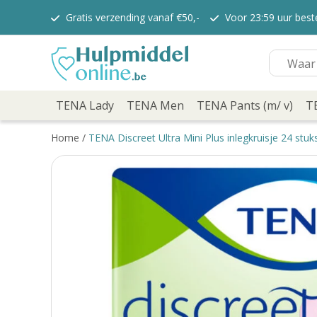
Gratis verzending vanaf €50,-
Voor 23:59 uur bes
TENA Lady
TENA Lady Pants
TENA Discreet verbanden
TENA Discreet inlegkruisjes
TENA Men
TENA Pants (m/ v)
TENA Lady
TENA Men
TENA Pants (m/ v)
T
TENA Flex
TENA Slip
Home
/
TENA Discreet Ultra Mini Plus inlegkruisje 24 stuk
TENA overig
TENA Bed
TENA Comfort
Verzorging
TENA Fix
Depend
Depend voor Mannen
Depend voor vrouwen
Dieetvoeding
Kenniscentrum
Abonnement