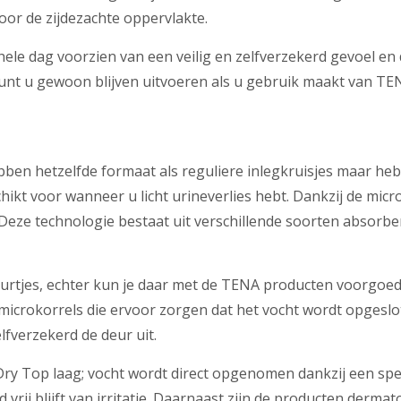
oor de zijdezachte oppervlakte.
hele dag voorzien van een veilig en zelfverzekerd gevoel e
 kunt u gewoon blijven uitvoeren als u gebruik maakt van TEN
ebben hetzelfde formaat als reguliere inlegkruisjes maar h
schikt voor wanneer u licht urineverlies hebt. Dankzij de m
 Deze technologie bestaat uit verschillende soorten absorb
geurtjes, echter kun je daar met de TENA producten voorgoe
 microkorrels die ervoor zorgen dat het vocht wordt opgesl
elfverzekerd de deur uit.
y Top laag; vocht wordt direct opgenomen dankzij een spec
vrij blijft van irritatie. Daarnaast zijn de producten dermat