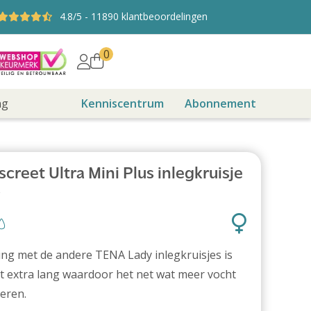
4.8
/5
-
11890
klantbeoordelingen
0
ng
Kenniscentrum
Abonnement
creet Ultra Mini Plus inlegkruisje
s
king met de andere TENA Lady inlegkruisjes is
t extra lang waardoor het net wat meer vocht
eren.