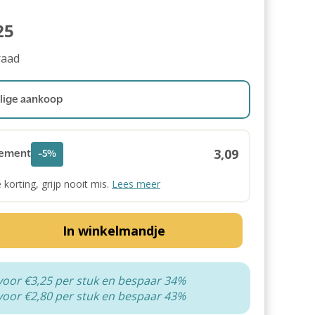
25
raad
ige aankoop
3,09
ement
-5%
e korting, grijp nooit mis.
Lees meer
In winkelmandje
voor €3,25 per stuk en bespaar 34%
voor €2,80 per stuk en bespaar 43%