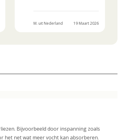
MAR
M. uit Nederland
19 Maart 2026
Ned
rliezen. Bijvoorbeeld door inspanning zoals
oor het net wat meer vocht kan absorberen.