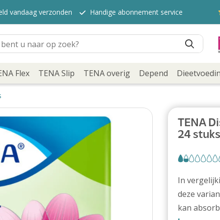
teld vandaag verzonden
Handige abonnement service
ENA Flex
TENA Slip
TENA overig
Depend
Dieetvoedi
s
TENA Dis
24 stuk
In vergelij
deze varian
kan absorb