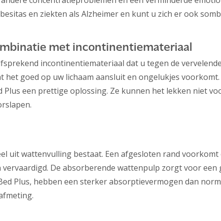
 andere concentratieproblemen en een verminderde emotionel
esitas en ziekten als Alzheimer en kunt u zich er ook somb
ombinatie met incontinentiemateriaal
elfsprekend incontinentiemateriaal dat u tegen de vervele
dat het goed op uw lichaam aansluit en ongelukjes voorkomt.
d Plus een prettige oplossing. Ze kunnen het lekken niet v
orslapen.
el uit wattenvulling bestaat. Een afgesloten rand voorkomt
n vervaardigd. De absorberende wattenpulp zorgt voor een g
Bed Plus, hebben een sterker absorptievermogen dan norma
afmeting.