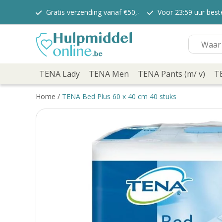
Gratis verzending vanaf €50,-
Voor 23:59 uur bes
TENA Lady
TENA Lady Pants
TENA Discreet verbanden
TENA Discreet inlegkruisjes
TENA Men
TENA Pants (m/ v)
TENA Lady
TENA Men
TENA Pants (m/ v)
T
TENA Flex
TENA Slip
Home
/
TENA Bed Plus 60 x 40 cm 40 stuks
TENA overig
TENA Bed
TENA Comfort
Verzorging
TENA Fix
Depend
Depend voor Mannen
Depend voor vrouwen
Dieetvoeding
Kenniscentrum
Abonnement