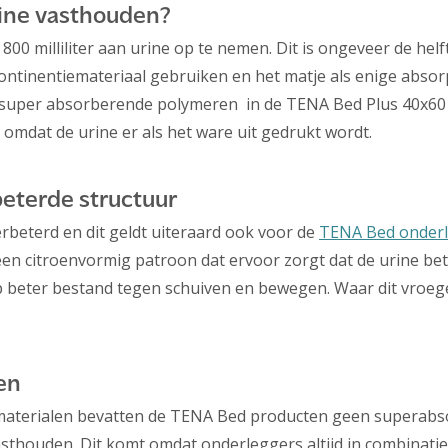
rine vasthouden?
800 milliliter aan urine op te nemen. Dit is ongeveer de hel
ontinentiemateriaal gebruiken en het matje als enige absorp
super absorberende polymeren in de TENA Bed Plus 40x60 cm
 omdat de urine er als het ware uit gedrukt wordt.
eterde structuur
beterd en dit geldt uiteraard ook voor de
TENA Bed onderl
n citroenvormig patroon dat ervoor zorgt dat de urine bet
 beter bestand tegen schuiven en bewegen. Waar dit vroege
en
ematerialen bevatten de TENA Bed producten geen superabsor
asthouden. Dit komt omdat onderleggers altijd in combinati