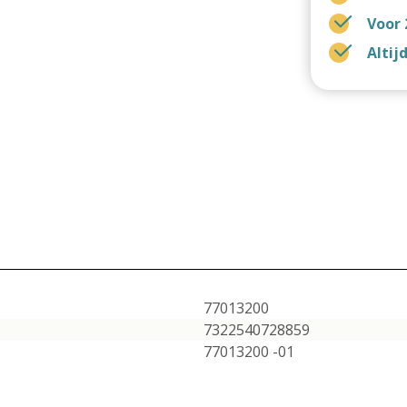
Voor 
Altij
77013200
7322540728859
77013200 -01