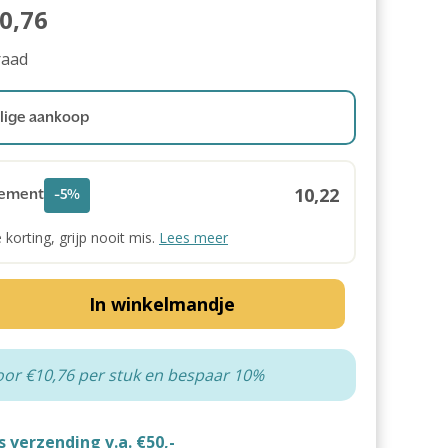
0,76
raad
ige aankoop
10,22
ement
-5%
e korting, grijp nooit mis.
Lees meer
In winkelmandje
oor €10,76 per stuk en bespaar 10%
s verzending v.a. €50,-