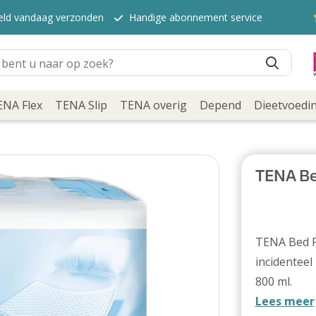
teld vandaag verzonden
Handige abonnement service
ENA Flex
TENA Slip
TENA overig
Depend
Dieetvoedi
TENA Be
TENA Bed P
incidenteel
800 ml.
Lees meer