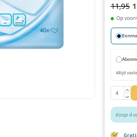
11,95
1
Op voor
Eenmal
Abonn
Altijd vast
Koop 4 v
Grati