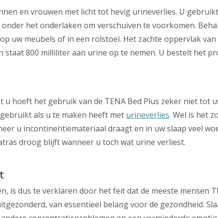
en en vrouwen met licht tot hevig urineverlies. U gebruik
m onder het onderlaken om verschuiven te voorkomen. Beha
p uw meubels of in een rolstoel. Het zachte oppervlak van
n staat 800 milliliter aan urine op te nemen. U bestelt het p
nt u hoeft het gebruik van de TENA Bed Plus zeker niet tot
gebruikt als u te maken heeft met
urineverlies
. Wel is het 
er u incontinentiemateriaal draagt en in uw slaap veel wo
as droog blijft wanneer u toch wat urine verliest.
t
n, is dus te verklaren door het feit dat de meeste mensen
itgezonderd, van essentieel belang voor de gezondheid. Sla