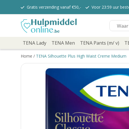
Gratis verzending vanaf €50,-
Voor 23:59 uur bes
TENA Lady
TENA Lady Pants
TENA Discreet verbanden
TENA Discreet inlegkruisjes
TENA Men
TENA Pants (m/ v)
TENA Lady
TENA Men
TENA Pants (m/ v)
T
TENA Flex
TENA Slip
Home
/
TENA Silhouette Plus High Waist Creme Medium
TENA overig
TENA Bed
TENA Comfort
Verzorging
TENA Fix
Depend
Depend voor Mannen
Depend voor vrouwen
Dieetvoeding
Kenniscentrum
Abonnement