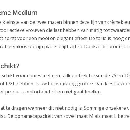
Crème Medium
 kleinste van de twee maten binnen deze lijn van crèmekleur
voor actieve vrouwen die last hebben van matig tot zwaard
zorgt voor een mooi en elegant effect. De taille is hoog e
bleemloos op zijn plaats blijft zitten. Dankzij dit product h
schikt?
schikt voor dames met een tailleomtrek tussen de 75 en 100
t L/XL hebben. Is uw tailleomvang groter? Dan kiest u voo
t product comfortabel zit en niet gaat knellen.
aat te dragen wanneer dit niet nodig is. Sommige onzekere 
t. De opnamecapaciteit van zowel maat M als maat L betreft 