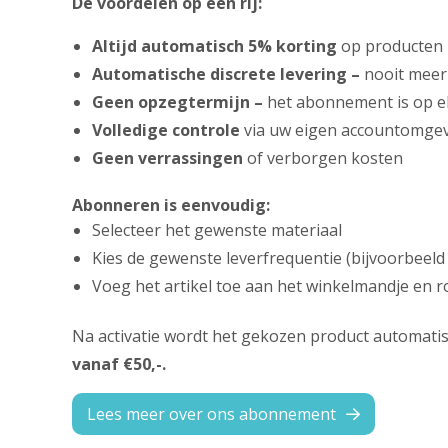
De voordelen op een rij:
Altijd automatisch 5% korting
op producten
Automatische discrete levering –
nooit meer
Geen opzegtermijn –
het abonnement is op el
Volledige controle
via uw eigen accountomgev
Geen verrassingen
of verborgen kosten
Abonneren is eenvoudig:
Selecteer het gewenste materiaal
Kies de gewenste leverfrequentie (bijvoorbeeld 
Voeg het artikel toe aan het winkelmandje en ro
Na activatie wordt het gekozen product automatisc
vanaf €50,-.
Lees meer over ons abonnement