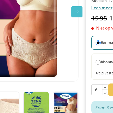
Medium; Tai
Lees meer
15,95
1
Niet op 
Eenmal
Abonn
Altijd vast
Koop 6 v