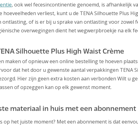
entie
, ook wel fecesincontinentie genoemd, is afhankelijk va
ine hoeveelheden verliest, kunt u de TENA Silhouette Plus H
ontlasting, of is er bij u sprake van ontlasting voor zowel 
iënische overwegingen dient het wegwerpbroekje na elk fe
TENA Silhouette Plus High Waist Crème
en maken of opnieuw een online bestelling te hoeven plaat
ervoor dat het door u gewenste aantal verpakkingen TENA S
bezorgd. Hier zijn geen extra kosten aan verbonden Wilt u g
passen of opzeggen kan op elk gewenst moment.
uiste materiaal in huis met een abonnement
ies op het juiste moment? Met een abonnement is dat eenvo