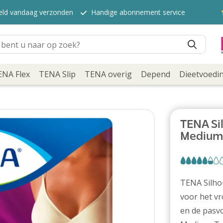
teld vandaag verzonden
Handige abonnement service
ENA Flex
TENA Slip
TENA overig
Depend
Dieetvoedi
TENA Si
Medium
TENA Silhou
voor het vr
en de pasvo