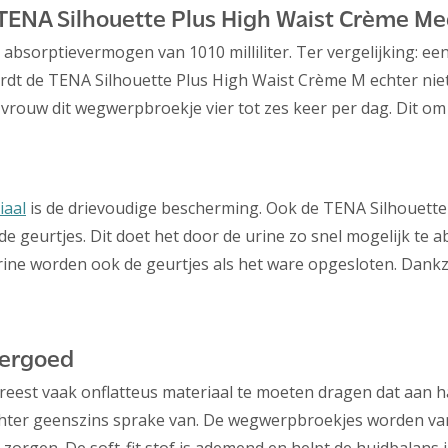
 TENA Silhouette Plus High Waist Crème M
absorptievermogen van 1010 milliliter. Ter vergelijking: e
 wordt de TENA Silhouette Plus High Waist Crème M echter nie
 vrouw dit wegwerpbroekje vier tot zes keer per dag. Dit o
iaal
is de drievoudige bescherming. Ook de TENA Silhouett
e geurtjes. Dit doet het door de urine zo snel mogelijk te 
urine worden ook de geurtjes als het ware opgesloten. Dank
dergoed
vreest vaak onflatteus materiaal te moeten dragen dat aan h
chter geenszins sprake van. De wegwerpbroekjes worden van 