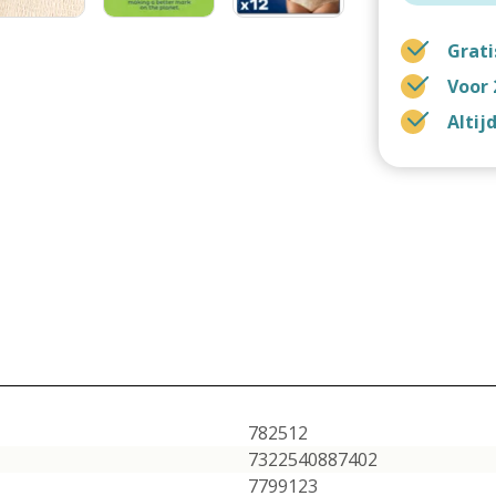
Grati
Voor 
Altij
782512
7322540887402
7799123