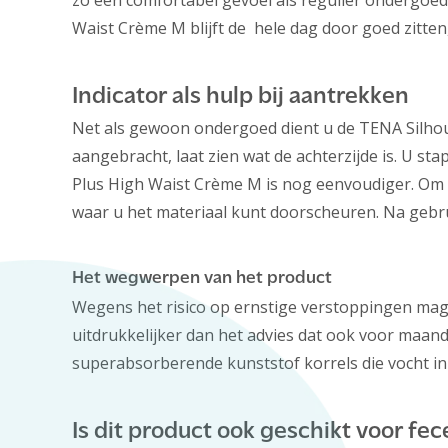
zo een comfortabel gevoel als regulier ondergoed 
Waist Crème M blijft de hele dag door goed zitte
Indicator als hulp bij aantrekken
Net als gewoon ondergoed dient u de TENA Silhoue
aangebracht, laat zien wat de achterzijde is. U sta
Plus High Waist Crème M is nog eenvoudiger. Om 
waar u het materiaal kunt doorscheuren. Na gebru
Het wegwerpen van het product
Wegens het risico op ernstige verstoppingen mag 
uitdrukkelijker dan het advies dat ook voor maan
superabsorberende kunststof korrels die vocht in 
Is dit product ook geschikt voor fe