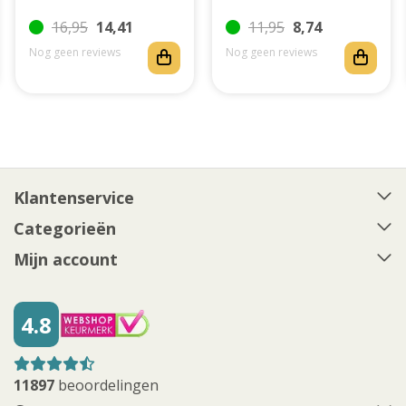
XL)
16,95
14,41
11,95
8,74
Nog geen reviews
Nog geen reviews
Klantenservice
Categorieën
Mijn account
4.8
11897
beoordelingen