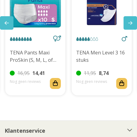
TENA Pants Maxi
TENA Men Level 3 16
ProSkin (S, M, L, of
stuks
XL)
16,95
14,41
11,95
8,74
Nog geen reviews
Nog geen reviews
Klantenservice