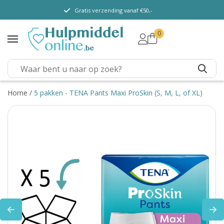
Gratis verzending vanaf €50,-
0
TENA Lady
TENA Men
TENA Pants (m/ v)
TENA Flex
Home
/
5 pakken - TENA Pants Maxi ProSkin (S, M, L, of XL)
TENA Slip
TENA overig
Depend
Dieetvoeding
Kenniscentrum
Abonnement