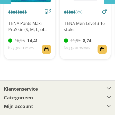
TENA Pants Maxi
TENA Men Level 3 16
ProSkin (S, M, L, of
stuks
XL)
16,95
14,41
11,95
8,74
Nog geen reviews
Nog geen reviews
Klantenservice
Categorieën
Mijn account