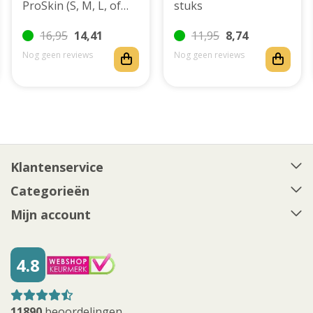
ProSkin (S, M, L, of
stuks
XL)
16,95
14,41
11,95
8,74
Nog geen reviews
Nog geen reviews
Klantenservice
Categorieën
Mijn account
4.8
11890
beoordelingen