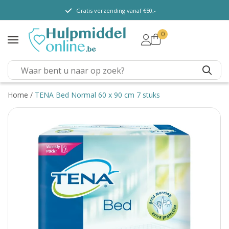
Gratis verzending vanaf €50,-
0
TENA Lady
TENA Men
TENA Pants (m/ v)
TENA Flex
Home
/
TENA Bed Normal 60 x 90 cm 7 stuks
TENA Slip
TENA overig
Depend
Dieetvoeding
Kenniscentrum
Abonnement