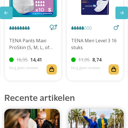
TENA Pants Maxi
TENA Men Level 3 16
ProSkin (S, M, L, of
stuks
XL)
16,95
14,41
11,95
8,74
Nog geen reviews
Nog geen reviews
Recente artikelen