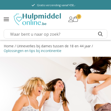
Gratis verzending vanaf €50,-
0
TENA Lady
TENA Men
TENA Pants (m/ v)
TENA Flex
Home
/
Urineverlies bij dames tussen de 18 en 44 jaar
/
Oplossingen en tips bij incontinentie
TENA Slip
TENA overig
Depend
Dieetvoeding
Kenniscentrum
Abonnement