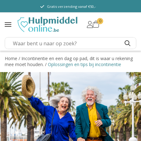
Gratis verzending vanaf €50,-
0
TENA Lady
TENA Men
TENA Pants (m/ v)
TENA Flex
Home
/
Incontinentie en een dag op pad, dit is waar u rekening
mee moet houden.
/
Oplossingen en tips bij incontinentie
TENA Slip
TENA overig
Depend
Dieetvoeding
Kenniscentrum
Abonnement