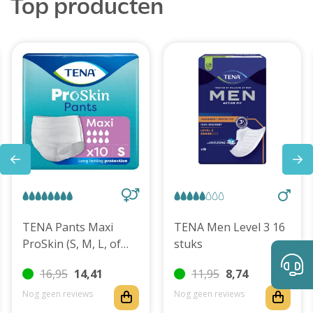
Top producten
TENA Pants Maxi
TENA Men Level 3 16
ProSkin (S, M, L, of
stuks
XL)
16,95
14,41
11,95
8,74
Nog geen reviews
Nog geen reviews