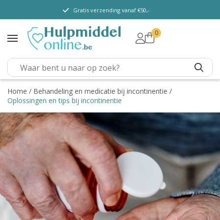
Gratis verzending vanaf €50,-
0
TENA Lady
TENA Men
TENA Pants (m/ v)
TENA Flex
Home
/
Behandeling en medicatie bij incontinentie
/
Oplossingen en tips bij incontinentie
TENA Slip
TENA overig
Depend
Dieetvoeding
Kenniscentrum
Abonnement