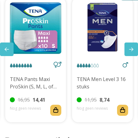
TENA Pants Maxi
TENA Men Level 3 16
ProSkin (S, M, L, of
stuks
XL)
16,95
14,41
11,95
8,74
Nog geen reviews
Nog geen reviews