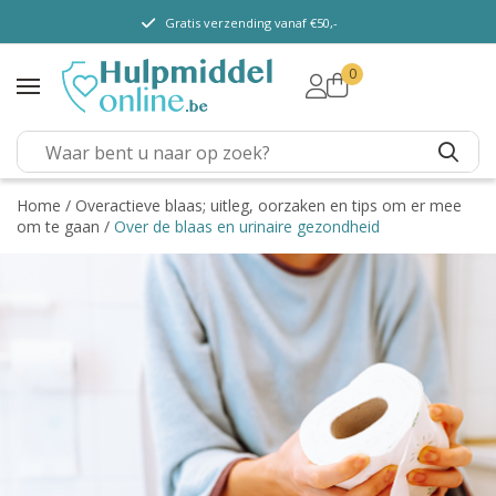
Gratis verzending vanaf €50,-
0
TENA Lady
TENA Men
TENA Pants (m/ v)
TENA Flex
Home
/
Overactieve blaas; uitleg, oorzaken en tips om er mee
om te gaan
/
Over de blaas en urinaire gezondheid
TENA Slip
TENA overig
Depend
Dieetvoeding
Kenniscentrum
Abonnement