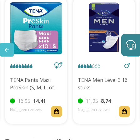
TENA Pants Maxi
TENA Men Level 3 16
ProSkin (S, M, L, of
stuks
XL)
16,95
14,41
11,95
8,74
Nog geen reviews
Nog geen reviews