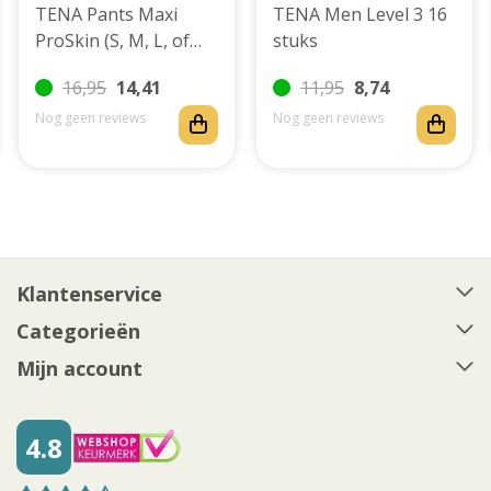
TENA Pants Maxi
TENA Men Level 3 16
ProSkin (S, M, L, of
stuks
XL)
16,95
14,41
11,95
8,74
Nog geen reviews
Nog geen reviews
Klantenservice
Categorieën
Mijn account
4.8