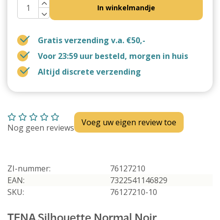
In winkelmandje
Gratis verzending v.a. €50,-
Voor 23:59 uur besteld, morgen in huis
Altijd discrete verzending
Voeg uw eigen review toe
Nog geen reviews
ZI-nummer:
76127210
EAN:
7322541146829
SKU:
76127210-10
TENA Silhouette Normal Noir