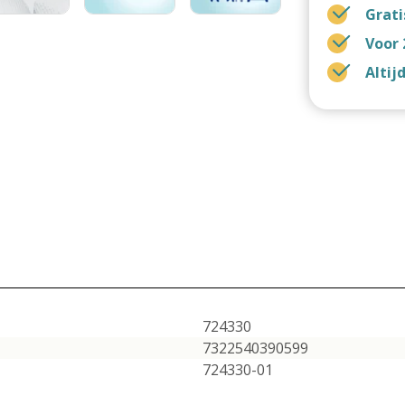
Grati
Voor 
Altij
724330
7322540390599
724330-01