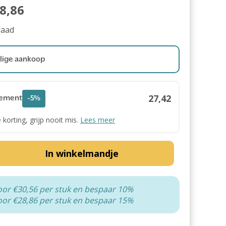
8,86
raad
ige aankoop
27,42
ement
-5%
e korting, grijp nooit mis.
Lees meer
In winkelmandje
oor €30,56 per stuk en bespaar 10%
oor €28,86 per stuk en bespaar 15%