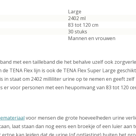
Large
2402 ml
83 tot 120 cm
30 stuks
Mannen en vrouwen
and met een tailleband die het behalve uzelf ook zorgverl
n de TENA Flex lijn is ook de TENA Flex Super Large gesch
s in staat om 2402 milliliter urine op te nemen en geeft zelf 
s er voor personen met een heupomvang van 83 tot 120 cen
iemateriaal
voor mensen die grote hoeveelheden urine verlie
taan, laat staan dan nog eens een broekje of een luier aan t
t ertoe kan leiden dat de urine (of ontlasting) buiten het p