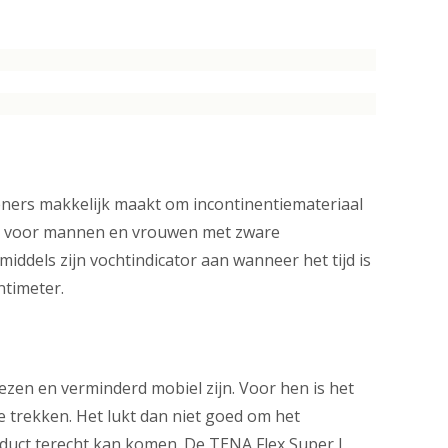
eners makkelijk maakt om incontinentiemateriaal
ikt voor mannen en vrouwen met zware
middels zijn vochtindicator aan wanneer het tijd is
timeter.
zen en verminderd mobiel zijn. Voor hen is het
e trekken. Het lukt dan niet goed om het
roduct terecht kan komen. De TENA Flex Super L