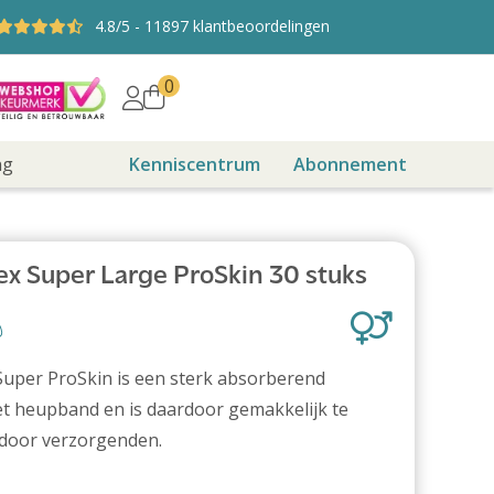
4.8
/5
-
11897
klantbeoordelingen
0
ng
Kenniscentrum
Abonnement
ex Super Large ProSkin 30 stuks
Super ProSkin is een sterk absorberend
t heupband en is daardoor gemakkelijk te
door verzorgenden.