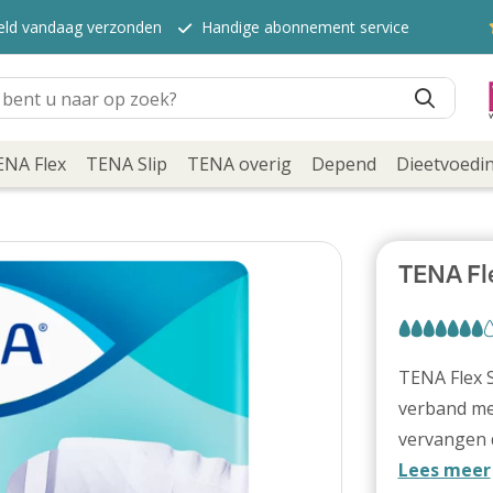
teld vandaag verzonden
Handige abonnement service
ENA Flex
TENA Slip
TENA overig
Depend
Dieetvoedi
TENA Fl
TENA Flex 
verband me
vervangen 
Lees meer