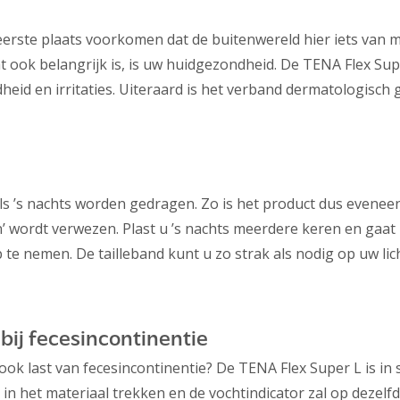
e eerste plaats voorkomen dat de buitenwereld hier iets van
 ook belangrijk is, is uw huidgezondheid. De TENA Flex Supe
heid en irritaties. Uiteraard is het verband dermatologisch 
 ’s nachts worden gedragen. Zo is het product dus eveneens
wordt verwezen. Plast u ’s nachts meerdere keren en gaat u 
 op te nemen. De tailleband kunt u zo strak als nodig op uw l
bij fecesincontinentie
e ook last van fecesincontinentie? De TENA Flex Super L is 
in het materiaal trekken en de vochtindicator zal op dezelfd