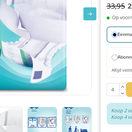
33,95
2
Op voor
Eenmal
Abonn
Altijd vast
Koop 2 v
Koop 4 v