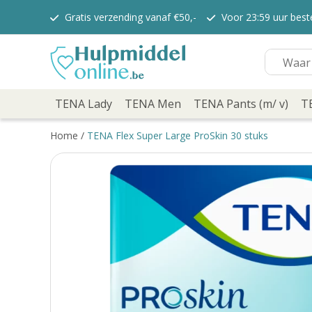
Gratis verzending vanaf €50,-
Voor 23:59 uur bes
TENA Lady
TENA Lady Pants
TENA Discreet verbanden
TENA Discreet inlegkruisjes
TENA Men
TENA Pants (m/ v)
TENA Lady
TENA Men
TENA Pants (m/ v)
T
TENA Flex
TENA Slip
Home
/
TENA Flex Super Large ProSkin 30 stuks
TENA overig
TENA Bed
TENA Comfort
Verzorging
TENA Fix
Depend
Depend voor Mannen
Depend voor vrouwen
Dieetvoeding
Kenniscentrum
Abonnement