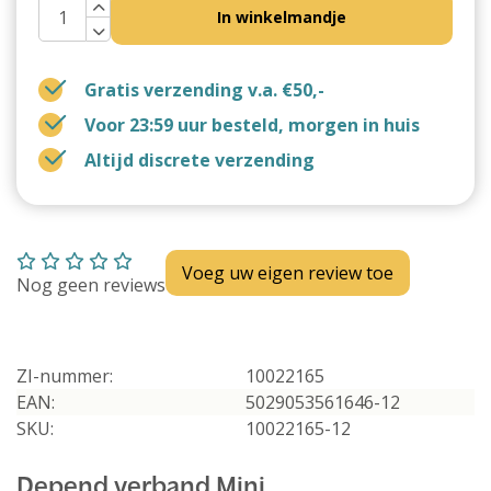
In winkelmandje
Gratis verzending v.a. €50,-
Voor 23:59 uur besteld, morgen in huis
Altijd discrete verzending
Voeg uw eigen review toe
Nog geen reviews
ZI-nummer:
10022165
EAN:
5029053561646-12
SKU:
10022165-12
Depend verband Mini