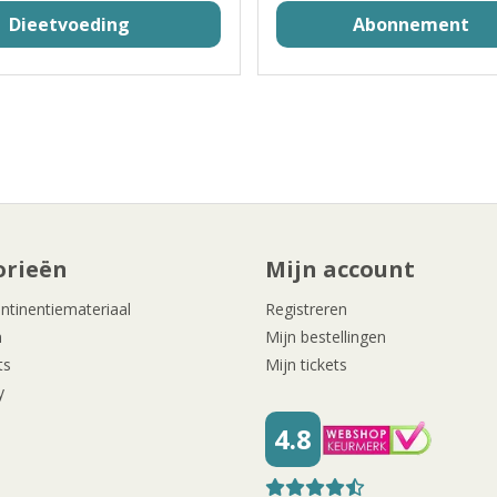
Dieetvoeding
Abonnement
orieën
Mijn account
ntinentiemateriaal
Registreren
n
Mijn bestellingen
ts
Mijn tickets
y
4.8