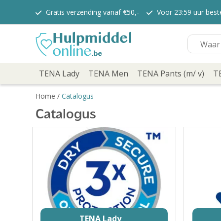
Gratis verzending vanaf €50,-
Voor 23:59 uur bes
TENA Lady
TENA Lady Pants
TENA Discreet verbanden
TENA Discreet inlegkruisjes
TENA Men
TENA Pants (m/ v)
TENA Lady
TENA Men
TENA Pants (m/ v)
T
TENA Flex
TENA Slip
Home
/
Catalogus
TENA overig
Catalogus
TENA Bed
TENA Comfort
Verzorging
TENA Fix
Depend
Depend voor Mannen
Depend voor vrouwen
Dieetvoeding
Kenniscentrum
Abonnement
TENA Lady