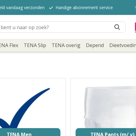
teld vandaag verzonden
Handige abonnement service
ENA Flex
TENA Slip
TENA overig
Depend
Dieetvoedi
TENA Men
TENA Pants (m/ v)