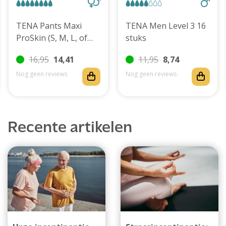
TENA Pants Maxi
TENA Men Level 3 16
ProSkin (S, M, L, of
stuks
XL)
16,95
14,41
11,95
8,74
Nog geen reviews
Nog geen reviews
Recente artikelen