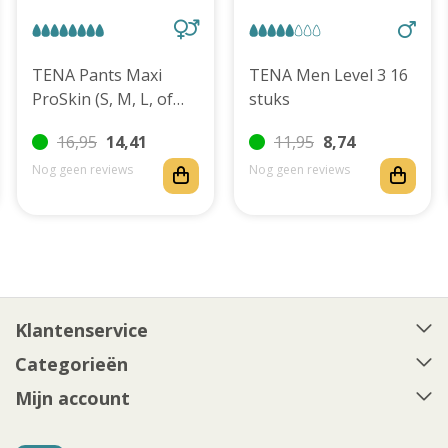
TENA Pants Maxi
TENA Men Level 3 16
ProSkin (S, M, L, of
stuks
XL)
16,95
14,41
11,95
8,74
Nog geen reviews
Nog geen reviews
Klantenservice
Categorieën
Mijn account