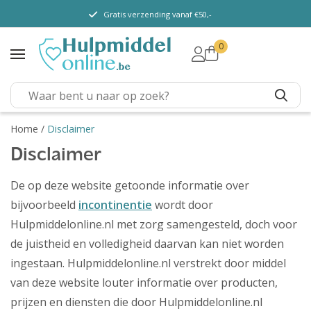
Gratis verzending vanaf €50,-
0
TENA Lady
TENA Men
TENA Pants (m/ v)
TENA Flex
Home
/
Disclaimer
TENA Slip
Disclaimer
TENA overig
De op deze website getoonde informatie over
Depend
bijvoorbeeld
incontinentie
wordt door
Hulpmiddelonline.nl met zorg samengesteld, doch voor
Dieetvoeding
de juistheid en volledigheid daarvan kan niet worden
Kenniscentrum
ingestaan. Hulpmiddelonline.nl verstrekt door middel
Abonnement
van deze website louter informatie over producten,
prijzen en diensten die door Hulpmiddelonline.nl